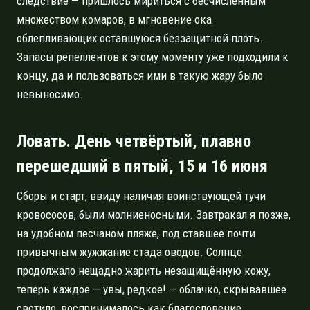
следствие — пришлось мириться с бесчисленным
множеством комаров, в мгновение ока
облепливающих оставшуюся беззащитной плоть.
Запасы репеллентов к этому моменту уже подходили к
концу, да и пользоваться ими в такую жару было
невыносимо.
Ловать. День четвёртый, плавно
перешедший в пятый, 15 и 16 июня
Сборы и старт, ввиду наличия воинствующей тучи
кровососов, были молниеносными. Завтракал я позже,
на удобном песчаном пляже, под ставшее почти
привычным жужжание стада оводов. Солнце
продолжало нещадно жарить незащищённую кожу,
теперь каждое — увы, редкое! — облачко, скрывавшее
светило, воспринималось как благословение.