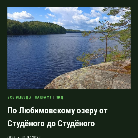
КОЛВИЦА,
РАЗВЕДПОХОД
ПО
ТУНДРАМ
БЕЛОГО
МОРЯ
ВСЕ ВЫЕЗДЫ
|
ПАКРАФТ
|
ПВД
По Любимовскому озеру от
Студёного до Студёного
От
O.
31.07.2023