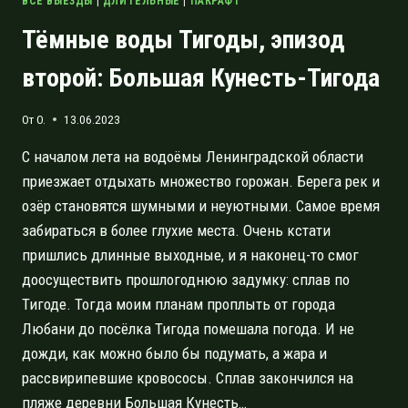
ВСЕ ВЫЕЗДЫ
|
ДЛИТЕЛЬНЫЕ
|
ПАКРАФТ
Тёмные воды Тигоды, эпизод
второй: Большая Кунесть-Тигода
От
O.
13.06.2023
С началом лета на водоёмы Ленинградской области
приезжает отдыхать множество горожан. Берега рек и
озёр становятся шумными и неуютными. Самое время
забираться в более глухие места. Очень кстати
пришлись длинные выходные, и я наконец-то смог
доосуществить прошлогоднюю задумку: сплав по
Тигоде. Тогда моим планам проплыть от города
Любани до посёлка Тигода помешала погода. И не
дожди, как можно было бы подумать, а жара и
рассвирипевшие кровососы. Сплав закончился на
пляже деревни Большая Кунесть…