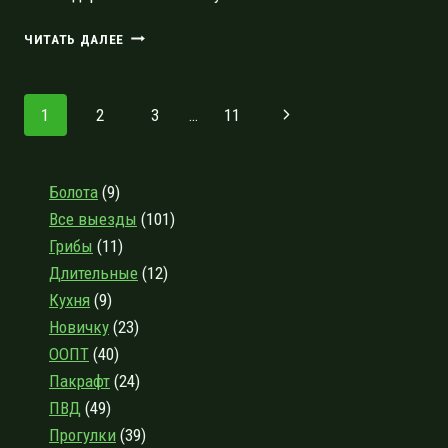
ТЁМНЫЕ
ЧИТАТЬ ДАЛЕЕ
ВОДЫ
ТИГОДЫ,
ЭПИЗОД
Навигация
Следующая
1
2
3
…
11
ВТОРОЙ:
БОЛЬШАЯ
по
страница
КУНЕСТЬ-
ТИГОДА
страницам
Болота
(9)
Все выезды
(101)
Грибы
(11)
Длительные
(12)
Кухня
(9)
Новичку
(23)
ООПТ
(40)
Пакрафт
(24)
ПВД
(49)
Прогулки
(39)