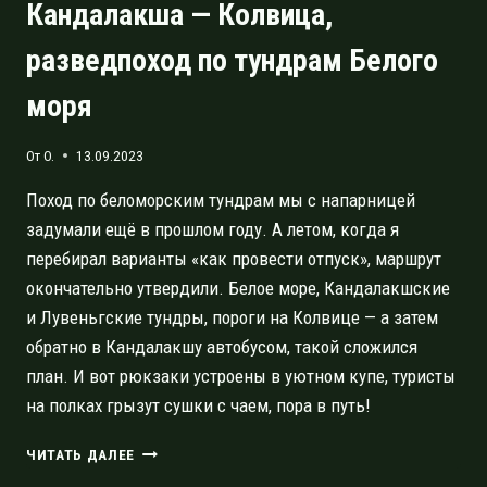
Кандалакша — Колвица,
разведпоход по тундрам Белого
моря
От
O.
13.09.2023
Поход по беломорским тундрам мы с напарницей
задумали ещё в прошлом году. А летом, когда я
перебирал варианты «как провести отпуск», маршрут
окончательно утвердили. Белое море, Кандалакшские
и Лувеньгские тундры, пороги на Колвице — а затем
обратно в Кандалакшу автобусом, такой сложился
план. И вот рюкзаки устроены в уютном купе, туристы
на полках грызут сушки с чаем, пора в путь!
КАНДАЛАКША
ЧИТАТЬ ДАЛЕЕ
—