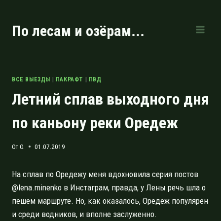
Перейти
к
По лесам и озёрам...
содержимому
ВСЕ ВЫЕЗДЫ
|
ПАКРАФТ
|
ПВД
Летний сплав выходного дня
по каньону реки Оредеж
От
O.
01.07.2019
На сплав по Оредежу меня вдохновила серия постов
@lena.minenko в Инстаграм, правда, у Лены речь шла о
пешем маршруте. Но, как оказалось, Оредеж популярен
и среди водников, и вполне заслуженно.