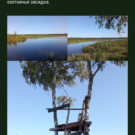
охотничья засидка.