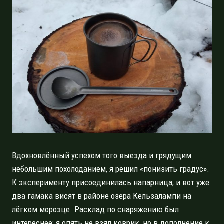
Вдохновлённый успехом того выезда и грядущим
небольшим похолоданием, я решил «понизить градус».
К эксперименту присоединилась напарница, и вот уже
два гамака висят в районе озера Кельзалампи на
лёгком морозце. Расклад по снаряжению был
интереснее: я опять не взял коврик, но в дополнение к