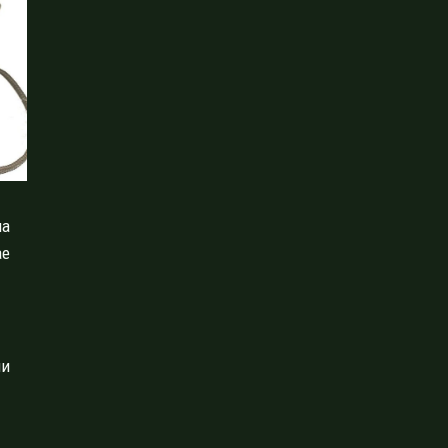
па
ае
ми