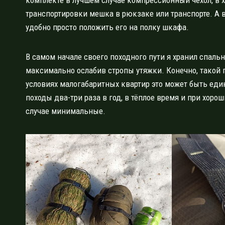
комплекте в лучшем случае компрессионный чехол, в 
транспортировки мешка в рюкзаке или транспорте. А в
удобно просто положить его на полку шкафа.
В самом начале своего походного пути я хранил спал
максимально ослабив стропы утяжки. Конечно, такой 
условиях малогабаритных квартир это может быть един
походы два-три раза в год, в тёплое время и при хор
случае минимальные.