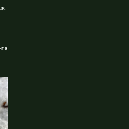
гда
ит в