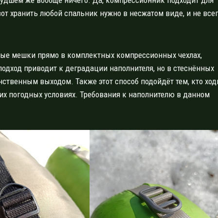
худшем же вообще ничего. Да, компрессионник подходит для
от хранить любой спальник нужно в несжатом виде, и не все
ьные мешки прямо в комплектных компрессионных чехлах,
подход приводит к деградации наполнителя, но в стеснённых
ственным выходом. Также этот способ подойдёт тем, кто ход
оших погодных условиях. Требования к наполнителю в данном