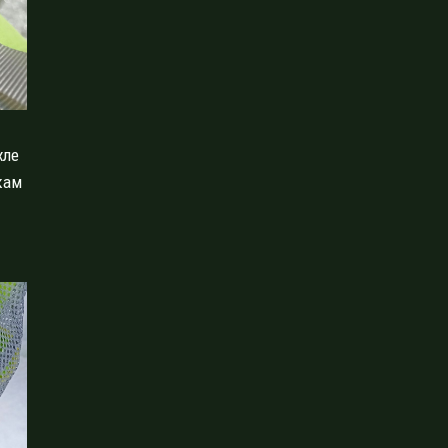
хле
кам