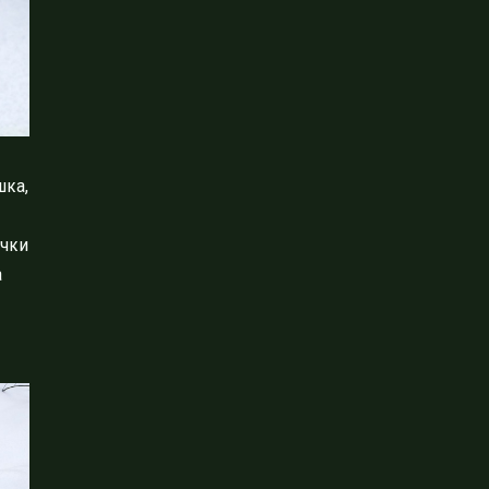
шка,
учки
а