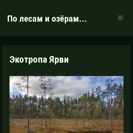
Перейти
к
По лесам и озёрам...
содержимому
Экотропа Ярви