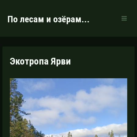
Перейти
к
По лесам и озёрам...
содержимому
Экотропа Ярви