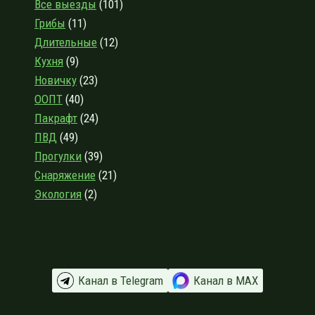
Все выезды
(101)
ОТ
Грибы
(11)
ВЫРИЦЫ
ДО
Длительные
(12)
КРЕМЕНО
Кухня
(9)
Новичку
(23)
ООПТ
(40)
Пакрафт
(24)
ПВД
(49)
Прогулки
(39)
Снаряжение
(21)
Экология
(2)
Канал в Telegram
Канал в МАХ