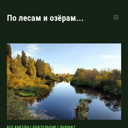
Перейти
к
По лесам и озёрам...
содержимому
ВСЕ ВЫЕЗДЫ
|
ДЛИТЕЛЬНЫЕ
|
ПАКРАФТ