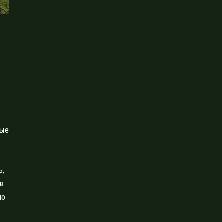
мые
ь,
в
по