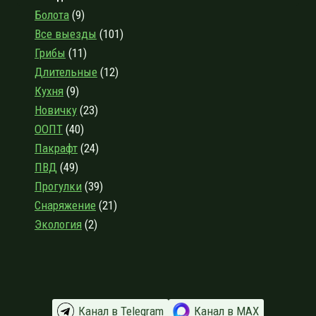
БЛИЗ
Болота
(9)
ВЫБОРГА:
Все выезды
(101)
БЕЛИЧЬИ
Грибы
(11)
СКАЛЫ,
МАССИВЫ
Длительные
(12)
ПАЛЬЦЕВО
Кухня
(9)
И
Новичку
(23)
ЦВЕТОК
ООПТ
(40)
Пакрафт
(24)
ПВД
(49)
Прогулки
(39)
Снаряжение
(21)
Экология
(2)
Канал в Telegram
Канал в МАХ