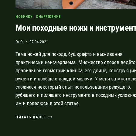
НОВИЧКУ
|
СНАРЯЖЕНИЕ
Мои походные ножи и инструмен
От
O.
07.04.2021
Тема ножей для похода, бушкрафта и выживания
практически неисчерпаема. Множество споров ведётс
правильной геометрии клинка, его длине, конструкци
рукояти и вообще о каждой мелочи. У меня за много л
сложился некоторый опыт использования режущего,
рубящего и пилящего инструмента в походных условиях
им и поделюсь в этой статье.
МОИ
ЧИТАТЬ ДАЛЕЕ
ПОХОДНЫЕ
НОЖИ
И