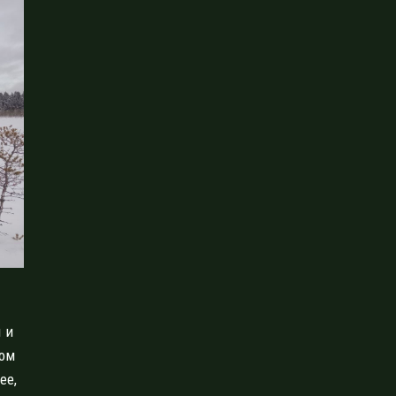
 и
гом
ее,