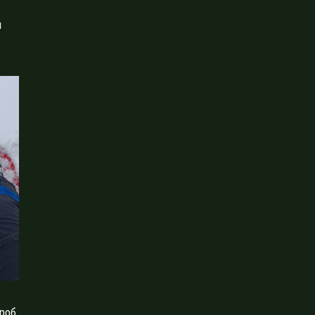
я
роб,