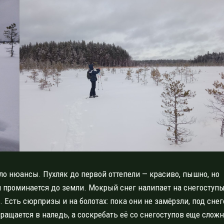
ло нюансы. Пухляк до первой оттепели — красиво, пышно, но
и проминается до земли. Мокрый снег налипает на снегоступы
 Есть сюрпризы и на болотах: пока они не замёрзли, под сне
вращается в наледь, а соскребать её со снегоступов еще сложн