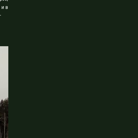
 и в
—