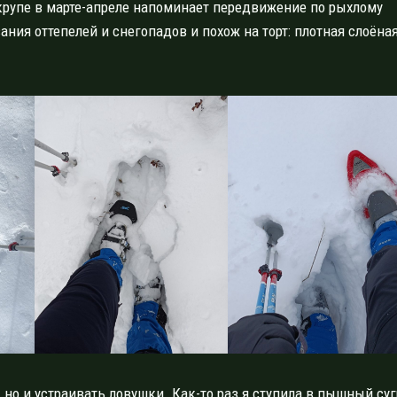
крупе в марте-апреле напоминает передвижение по рыхлому
ния оттепелей и снегопадов и похож на торт: плотная слоёна
 но и устраивать ловушки. Как-то раз я ступила в пышный суг