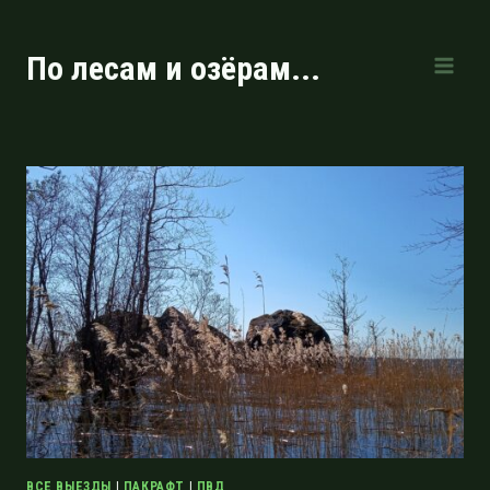
Перейти
к
По лесам и озёрам...
содержимому
ВСЕ ВЫЕЗДЫ
|
ПАКРАФТ
|
ПВД