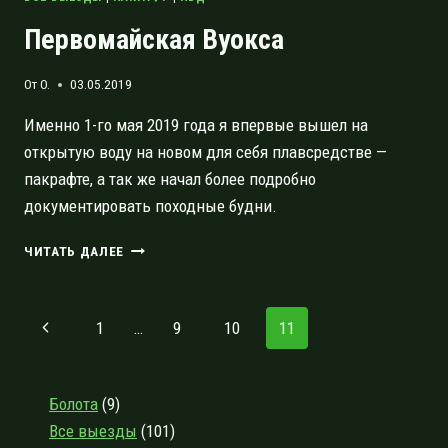
Первомайская Вуокса
От
O.
03.05.2019
Именно 1-го мая 2019 года я впервые вышел на
открытую воду на новом для себя плавсредстве —
пакрафте, а так же начал более подробно
документировать походные будни.
ПЕРВОМАЙСКАЯ
ЧИТАТЬ ДАЛЕЕ
ВУОКСА
Навигация
Предыдущая
1
…
9
10
11
по
страница
страницам
Болота
(9)
Все выезды
(101)