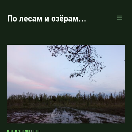
Перейти
к
По лесам и озёрам...
содержимому
ВСЕ ВЫЕЗДЫ
|
ПВД