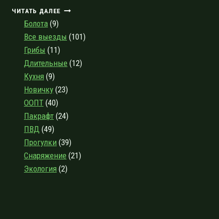
УРОЧИЩЕ
ЧИТАТЬ ДАЛЕЕ
КОРОВИЙ
Болота
(9)
ХРЕБЕТ.
Все выезды
(101)
ЗНАКОМСТВО
Грибы
(11)
С
ЮЖНЫМ
Длительные
(12)
УЧАСТКОМ
Кухня
(9)
БОЛЬШОЙ
Новичку
(23)
ЛАДОЖСКОЙ
ТРОПЫ
ООПТ
(40)
Пакрафт
(24)
ПВД
(49)
Прогулки
(39)
Снаряжение
(21)
Экология
(2)