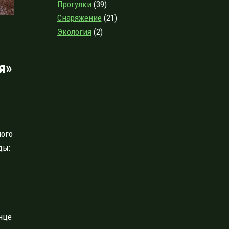
Прогулки
(39)
Снаряжение
(21)
Экология
(2)
я»
ного
ды:
нце