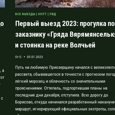
ВСЕ ВЫЕЗДЫ
|
ООПТ
|
ПВД
до
Первый выезд 2023: прогулка по
заказнику «Гряда Вярямянсельк
и стоянка на реке Волчьей
От
O.
05.01.2023
Путь на любимую Приозерщину начался с великолеп
, а
рассвета, сбывавшегося в точности с прогнозом пого
тот
лёгкий морозец и облачность со значительными
т
прояснениями. Оттепель, подпортившая планы на
последние дни декабря, отступила. Всю дорогу до
 с
Борисово, откуда начинался разработанный накануне
маршрут, игнорирующий официальные экотропы, сол