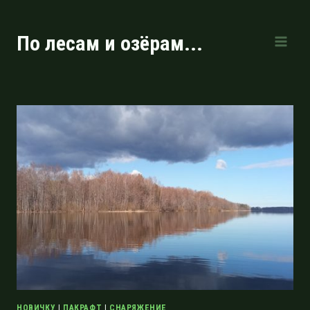
Перейти
к
По лесам и озёрам...
содержимому
НОВИЧКУ
|
ПАКРАФТ
|
СНАРЯЖЕНИЕ