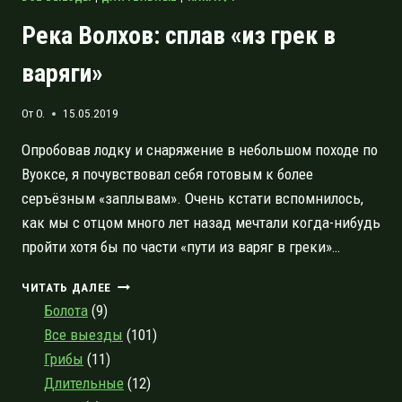
Река Волхов: сплав «из грек в
варяги»
От
O.
15.05.2019
Опробовав лодку и снаряжение в небольшом походе по
Вуоксе, я почувствовал себя готовым к более
серъёзным «заплывам». Очень кстати вспомнилось,
как мы с отцом много лет назад мечтали когда-нибудь
пройти хотя бы по части «пути из варяг в греки»…
РЕКА
ЧИТАТЬ ДАЛЕЕ
ВОЛХОВ:
Болота
(9)
СПЛАВ
Все выезды
(101)
«ИЗ
Грибы
(11)
ГРЕК
В
Длительные
(12)
ВАРЯГИ»