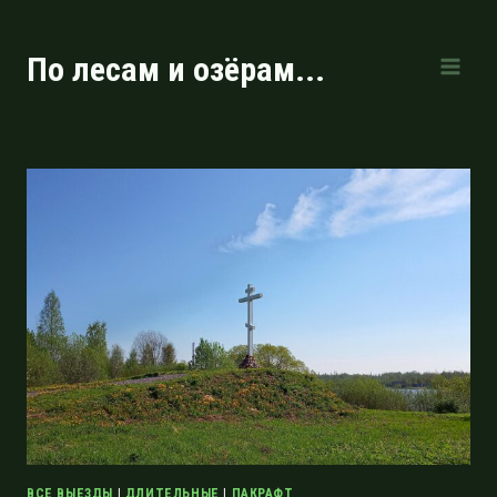
Перейти
к
По лесам и озёрам...
содержимому
ВСЕ ВЫЕЗДЫ
|
ДЛИТЕЛЬНЫЕ
|
ПАКРАФТ