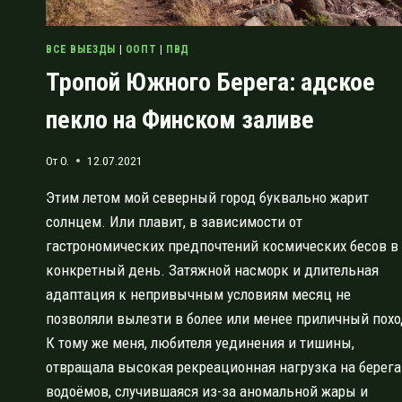
ВСЕ ВЫЕЗДЫ
|
ООПТ
|
ПВД
Тропой Южного Берега: адское
пекло на Финском заливе
От
O.
12.07.2021
Этим летом мой северный город буквально жарит
солнцем. Или плавит, в зависимости от
гастрономических предпочтений космических бесов в
конкретный день. Затяжной насморк и длительная
адаптация к непривычным условиям месяц не
позволяли вылезти в более или менее приличный похо
К тому же меня, любителя уединения и тишины,
отвращала высокая рекреационная нагрузка на берега
водоёмов, случившаяся из-за аномальной жары и