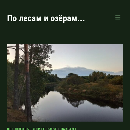
Перейти
к
По лесам и озёрам...
содержимому
ВСЕ ВЫЕЗДЫ
|
ДЛИТЕЛЬНЫЕ
|
ПАКРАФТ