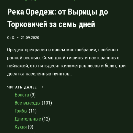
Река Оредеж: от Вырицы до
Торковичей за семь дней
От
O.
21.09.2020
Оредеж прекрасен в своём многообразии, особенно
ранней осенью. Семь дней тишины и пасторальных
пейзажей, сто пятьдесят километров лесов и болот, три
десятка населённых пунктов…
РЕКА
ЧИТАТЬ ДАЛЕЕ
ОРЕДЕЖ:
Болота
(9)
ОТ
Все выезды
(101)
ВЫРИЦЫ
Грибы
(11)
ДО
ТОРКОВИЧЕЙ
Длительные
(12)
ЗА
Кухня
(9)
СЕМЬ