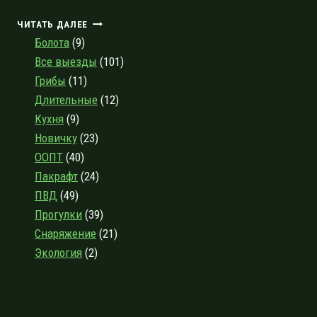
ТЁМНЫЕ
ЧИТАТЬ ДАЛЕЕ
ВОДЫ
Болота
(9)
ТИГОДЫ,
Все выезды
(101)
ЭПИЗОД
Грибы
(11)
ВТОРОЙ:
БОЛЬШАЯ
Длительные
(12)
КУНЕСТЬ-
Кухня
(9)
ТИГОДА
Новичку
(23)
ООПТ
(40)
Пакрафт
(24)
ПВД
(49)
Прогулки
(39)
Снаряжение
(21)
Экология
(2)