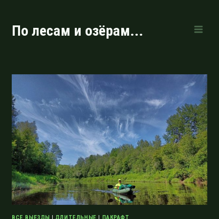
Перейти
к
По лесам и озёрам...
содержимому
ВСЕ ВЫЕЗДЫ
|
ДЛИТЕЛЬНЫЕ
|
ПАКРАФТ