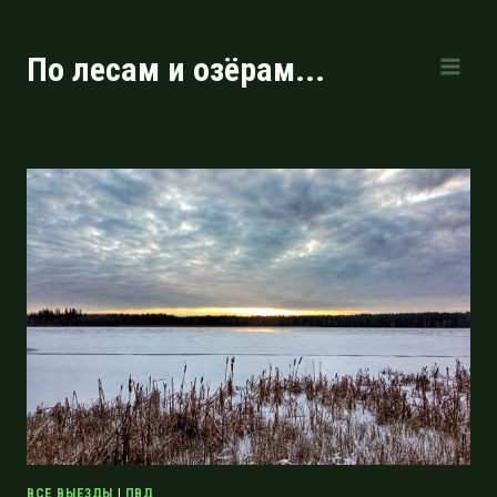
Перейти
к
По лесам и озёрам...
содержимому
ВСЕ ВЫЕЗДЫ
|
ПВД