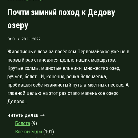
Почти зимний поход к Дедову
озеру
От
O.
28.11.2022
Живописные леса за посёлком Первомайское уже не в
первый раз становятся целью наших маршрутов.
Крутые холмы, мшистые ельники, множество озёр,
ручьёв, болот… И, конечно, речка Волочаевка,
пробившая себе извилистый путь в местных песках. А
главной целью на этот раз стало маленькое озеро
Дедово…
ПОЧТИ
ЧИТАТЬ ДАЛЕЕ
ЗИМНИЙ
Болота
(9)
ПОХОД
Все выезды
(101)
К