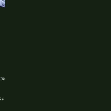
упе
 с