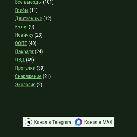
Все выезды
(101)
ПО
Грибы
(11)
КАНЬОНУ
ЛАВЫ
Длительные
(12)
И
Кухня
(9)
ОКРЕСТНОСТЯМ
Новичку
(23)
ООПТ
(40)
Пакрафт
(24)
ПВД
(49)
Прогулки
(39)
Снаряжение
(21)
Экология
(2)
Канал в Telegram
Канал в МАХ