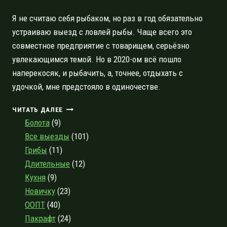
Я не считаю себя рыбаком, но раз в год обязательно
устраиваю выезд с ловлей рыбы. Чаще всего это
совместное предприятие с товарищем, серьёзно
увлекающимся темой. Но в 2020-ом всё пошло
наперекосяк, и рыбачить, а, точнее, отдыхать с
удочкой, мне предстояло в одиночестве.
РЕЛАКС-
ЧИТАТЬ ДАЛЕЕ
ПОХОД
Болота
(9)
С
Все выезды
(101)
ЭЛЕМЕНТАМИ
Грибы
(11)
РЫБАЛКИ
ИЗ
Длительные
(12)
ПРИОЗЕРСКА
Кухня
(9)
В
Новичку
(23)
КАПЕАСАЛМИ
ООПТ
(40)
Пакрафт
(24)