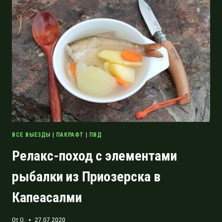
СКАЛЫ
И
КРЕПОСТЬ
КОРЕЛА
ВСЕ ВЫЕЗДЫ
|
ПАКРАФТ
|
ПВД
Релакс-поход с элементами
рыбалки из Приозерска в
Капеасалми
От
O.
27.07.2020