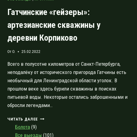
Гатчинские «гейзеры»:
артезианские скважины у
деревни Корпиково
От
O.
25.02.2022
Всего в полусотне километров от Санкт-Петербурга,
неподалёку от исторического пригорода Гатчины есть
необычный для Ленинградской области уголок. В
прошлом веке здесь бурили скважины в поисках
питьевой воды. Некоторые остались заброшенными и
обросли легендами…
ГАТЧИНСКИЕ
ЧИТАТЬ ДАЛЕЕ
«ГЕЙЗЕРЫ»:
Болота
(9)
АРТЕЗИАНСКИЕ
Все выезды
(101)
СКВАЖИНЫ