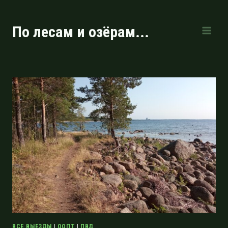
Перейти
к
По лесам и озёрам...
содержимому
ВСЕ ВЫЕЗДЫ
|
ООПТ
|
ПВД