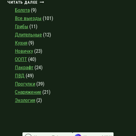
ТРОПОЙ
ЧИТАТЬ ДАЛЕЕ
ЮЖНОГО
Болота
(9)
БЕРЕГА:
Все выезды
(101)
АДСКОЕ
Грибы
(11)
ПЕКЛО
НА
Длительные
(12)
ФИНСКОМ
Кухня
(9)
ЗАЛИВЕ
Новичку
(23)
ООПТ
(40)
Пакрафт
(24)
ПВД
(49)
Прогулки
(39)
Снаряжение
(21)
Экология
(2)