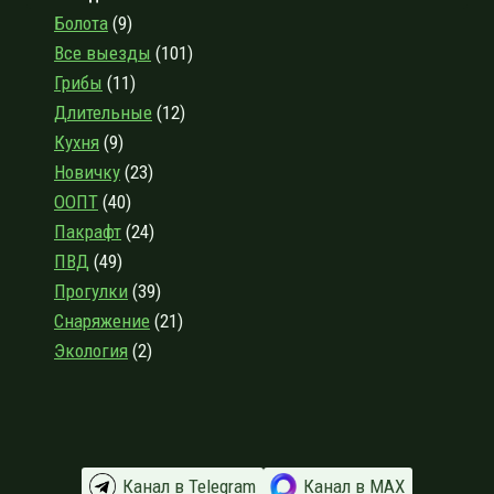
—
Болота
(9)
КОЛВИЦА,
Все выезды
(101)
РАЗВЕДПОХОД
Грибы
(11)
ПО
ТУНДРАМ
Длительные
(12)
БЕЛОГО
Кухня
(9)
МОРЯ
Новичку
(23)
ООПТ
(40)
Пакрафт
(24)
ПВД
(49)
Прогулки
(39)
Снаряжение
(21)
Экология
(2)
Канал в Telegram
Канал в МАХ