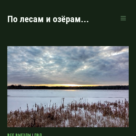
Перейти
к
По лесам и озёрам...
содержимому
ВСЕ ВЫЕЗДЫ
|
ПВД