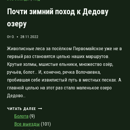
Почти зимний поход к Дедову
озеру
От
O.
28.11.2022
Живописные леса за посёлком Первомайское уже не в
первый раз становятся целью наших маршрутов.
Крутые холмы, мшистые ельники, множество озёр,
ручьёв, болот… И, конечно, речка Волочаевка,
пробившая себе извилистый путь в местных песках. А
главной целью на этот раз стало маленькое озеро
Дедово…
ПОЧТИ
ЧИТАТЬ ДАЛЕЕ
ЗИМНИЙ
Болота
(9)
ПОХОД
Все выезды
(101)
К