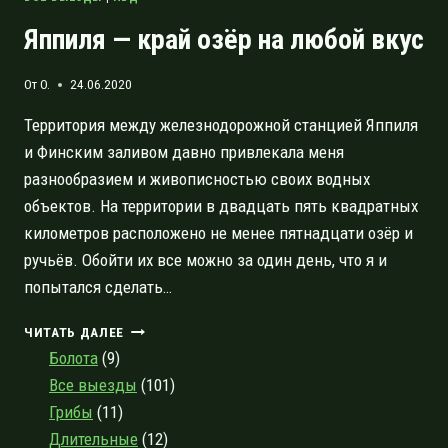
Яппиля — край озёр на любой вкус
От
O.
24.06.2020
Территория между железнодорожной станцией Яппиля
и Финским заливом давно привлекала меня
разнообразием и живописностью своих водных
объектов. На территории в двадцать пять квадратных
километров расположено не менее пятнадцати озёр и
ручьёв. Обойти их все можно за один день, что я и
попытался сделать…
ЯППИЛЯ
ЧИТАТЬ ДАЛЕЕ
—
Болота
(9)
КРАЙ
Все выезды
(101)
ОЗЁР
Грибы
(11)
НА
ЛЮБОЙ
Длительные
(12)