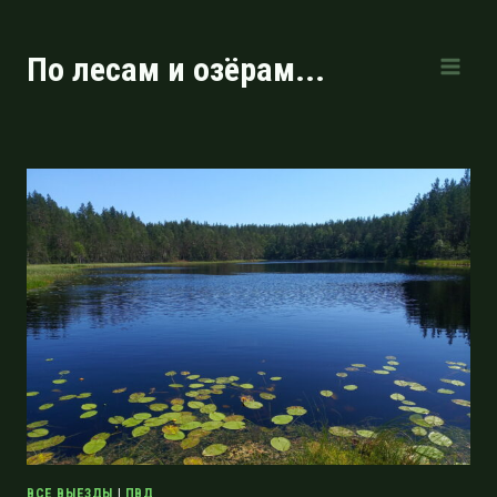
Перейти
к
По лесам и озёрам...
содержимому
ВСЕ ВЫЕЗДЫ
|
ПВД