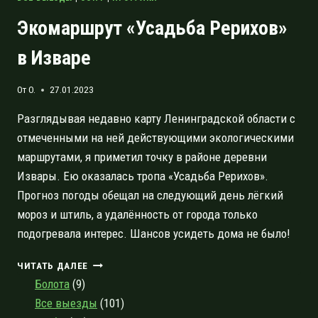
Экомаршрут «Усадьба Рерихов»
в Изваре
От
O.
27.01.2023
Разглядывая недавно карту Ленинградской области с
отмеченными на ней действующими экологическими
маршрутами, я приметил точку в районе деревни
Извары. Ею оказалась тропа «Усадьба Рерихов».
Прогноз погоды обещал на следующий день лёгкий
мороз и штиль, а удалённость от города только
подогревала интерес. Шансов усидеть дома не было!
ЭКОМАРШРУТ
ЧИТАТЬ ДАЛЕЕ
«УСАДЬБА
Болота
(9)
РЕРИХОВ»
Все выезды
(101)
В