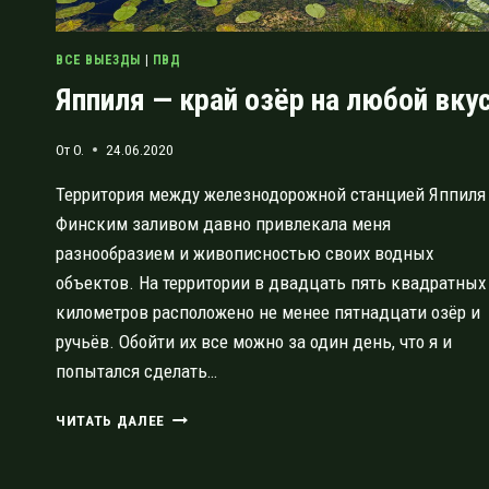
ВСЕ ВЫЕЗДЫ
|
ПВД
Яппиля — край озёр на любой вку
От
O.
24.06.2020
Территория между железнодорожной станцией Яппиля
Финским заливом давно привлекала меня
разнообразием и живописностью своих водных
объектов. На территории в двадцать пять квадратных
километров расположено не менее пятнадцати озёр и
ручьёв. Обойти их все можно за один день, что я и
попытался сделать…
ЯППИЛЯ
ЧИТАТЬ ДАЛЕЕ
—
КРАЙ
ОЗЁР