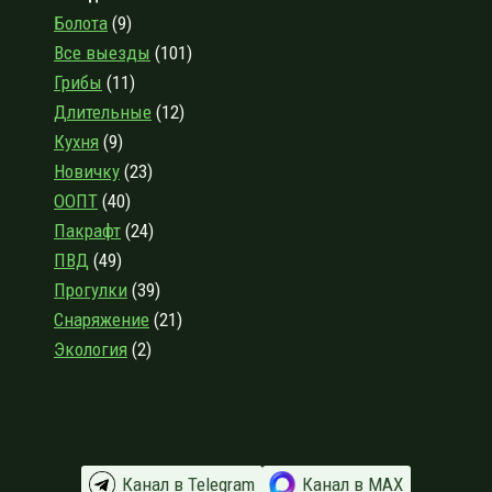
ТРАВКИНО
Болота
(9)
И
Все выезды
(101)
БЕРЁЗОВСКОЕ:
Грибы
(11)
КУПАЛЬНО-
РЕЛАКСАЦИОННЫЙ
Длительные
(12)
ВЫЕЗД
Кухня
(9)
В
Новичку
(23)
КУЗНЕЧНОЕ
ООПТ
(40)
Пакрафт
(24)
ПВД
(49)
Прогулки
(39)
Снаряжение
(21)
Экология
(2)
Канал в Telegram
Канал в МАХ