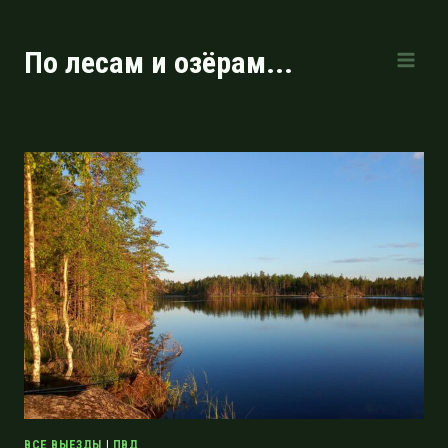
Перейти
к
По лесам и озёрам...
содержимому
ВСЕ ВЫЕЗДЫ
|
ПВД