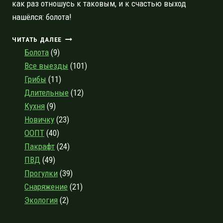
как раз отношусь к таковым, и к счастью выход
нашёлся: болота!
НЕ
ЧИТАТЬ ДАЛЕЕ
СЕСТРОРЕЦКИМ
Болота
(9)
ЕДИНЫМ:
Все выезды
(101)
ТРИ
Грибы
(11)
АТМОСФЕРНЫХ
БОЛОТА
Длительные
(12)
В
Кухня
(9)
ЛЕНИНГРАДСКОЙ
Новичку
(23)
ОБЛАСТИ,
ПРЕКРАСНО
ООПТ
(40)
ПОДХОДЯЩИЕ
Пакрафт
(24)
ДЛЯ
ПВД
(49)
ПРОГУЛОК
Прогулки
(39)
Снаряжение
(21)
Экология
(2)