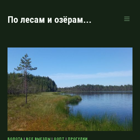
Перейти
к
По лесам и озёрам...
содержимому
БОЛОТА
|
ВСЕ ВЫЕЗДЫ
|
ООПТ
|
ПРОГУЛКИ