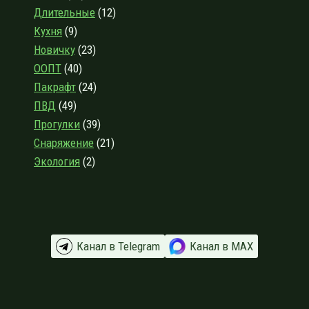
2020
Длительные
(12)
Кухня
(9)
Новичку
(23)
ООПТ
(40)
Пакрафт
(24)
ПВД
(49)
Прогулки
(39)
Снаряжение
(21)
Экология
(2)
Канал в Telegram
Канал в МАХ