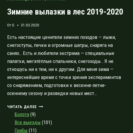
Зимние вылазки в лес 2019-2020
От
O.
31.03.2020
Есть настоящие ценители зимних походов — лыжи,
снегоступы, печки и огромные шатры, снаряга на
санях… Есть и любители экстрима — специальные
палатки, мегатёплые спальники, снегоходы… Я не
отношусь ни к тем, ни к другим. Для меня зима —
интереснейшее время с точки зрения экспериментов
со снаряжением, подготовки к весенне-летне-
осеннему сезону и разведки новых мест…
ЗИМНИЕ
ЧИТАТЬ ДАЛЕЕ
ВЫЛАЗКИ
Болота
(9)
В
Все выезды
(101)
ЛЕС
Грибы
(11)
2019-