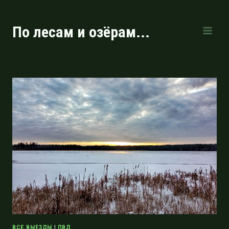
Перейти
к
По лесам и озёрам...
содержимому
ВСЕ ВЫЕЗДЫ
|
ПВД