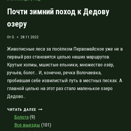
Почти зимний поход к Дедову
озеру
От
O.
28.11.2022
Живописные леса за посёлком Первомайское уже не в
первый раз становятся целью наших маршрутов.
Крутые холмы, мшистые ельники, множество озёр,
ручьёв, болот… И, конечно, речка Волочаевка,
пробившая себе извилистый путь в местных песках. А
главной целью на этот раз стало маленькое озеро
Дедово…
ПОЧТИ
ЧИТАТЬ ДАЛЕЕ
ЗИМНИЙ
Болота
(9)
ПОХОД
Все выезды
(101)
К