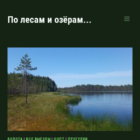
Перейти
к
По лесам и озёрам...
содержимому
БОЛОТА
|
ВСЕ ВЫЕЗДЫ
|
ООПТ
|
ПРОГУЛКИ