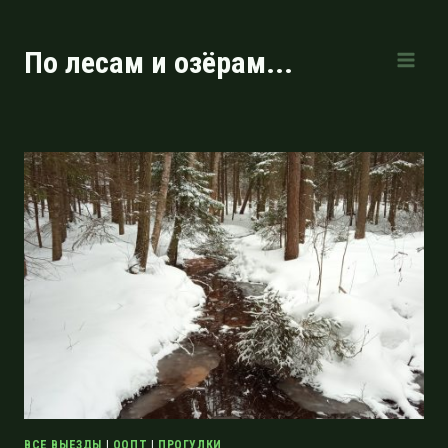
Перейти
к
По лесам и озёрам...
содержимому
ВСЕ ВЫЕЗДЫ
|
ООПТ
|
ПРОГУЛКИ