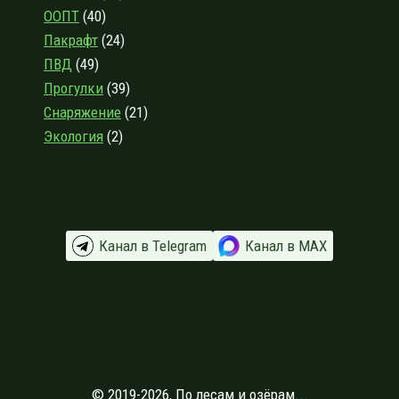
ООПТ
(40)
Пакрафт
(24)
ПВД
(49)
Прогулки
(39)
Снаряжение
(21)
Экология
(2)
Канал в Telegram
Канал в МАХ
© 2019-2026, По лесам и озёрам...