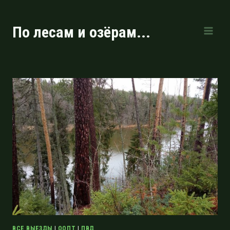
Перейти
к
По лесам и озёрам...
содержимому
ВСЕ ВЫЕЗДЫ
|
ООПТ
|
ПВД