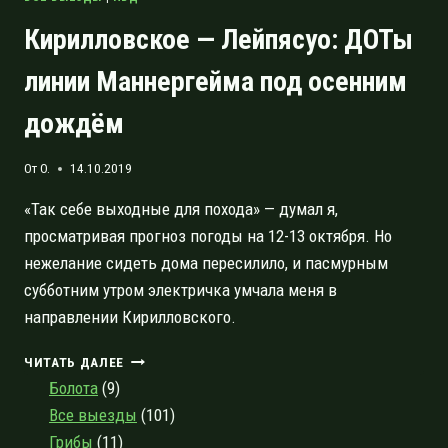
Кирилловское — Лейпясуо: ДОТы
линии Маннергейма под осенним
дождём
От
O.
14.10.2019
«Так себе выходные для похода» — думал я,
просматривая прогноз погоды на 12-13 октября. Но
нежелание сидеть дома пересилило, и пасмурным
субботним утром электричка умчала меня в
направлении Кирилловского.
КИРИЛЛОВСКОЕ
ЧИТАТЬ ДАЛЕЕ
—
Болота
(9)
ЛЕЙПЯСУО:
Все выезды
(101)
ДОТЫ
Грибы
(11)
ЛИНИИ