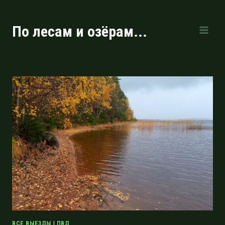
Перейти
к
По лесам и озёрам...
содержимому
ВСЕ ВЫЕЗДЫ
|
ПВД