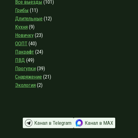
Все выезды
(101)
О
Грибы
(11)
ЛАПШЕ
БЫСТРОГО
Длительные
(12)
ПРИГОТОВЛЕНИЯ
Кухня
(9)
Новичку
(23)
ООПТ
(40)
Пакрафт
(24)
ПВД
(49)
Прогулки
(39)
Снаряжение
(21)
Экология
(2)
Канал в Telegram
Канал в МАХ