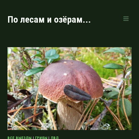
Перейти
к
По лесам и озёрам...
содержимому
ВСЕ ВЫЕЗДЫ
|
ГРИБЫ
|
ПВД