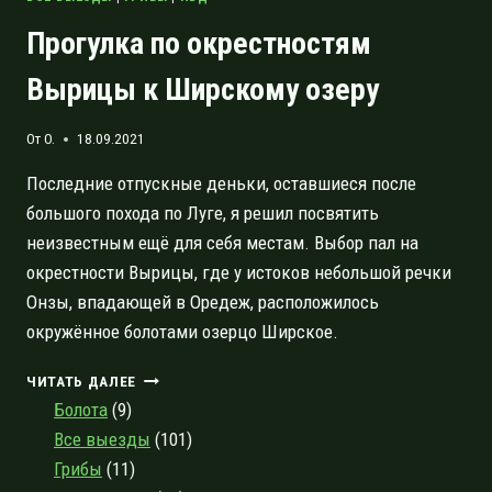
Прогулка по окрестностям
Вырицы к Ширскому озеру
От
O.
18.09.2021
Последние отпускные деньки, оставшиеся после
большого похода по Луге, я решил посвятить
неизвестным ещё для себя местам. Выбор пал на
окрестности Вырицы, где у истоков небольшой речки
Онзы, впадающей в Оредеж, расположилось
окружённое болотами озерцо Ширское.
ПРОГУЛКА
ЧИТАТЬ ДАЛЕЕ
ПО
Болота
(9)
ОКРЕСТНОСТЯМ
Все выезды
(101)
ВЫРИЦЫ
Грибы
(11)
К
ШИРСКОМУ