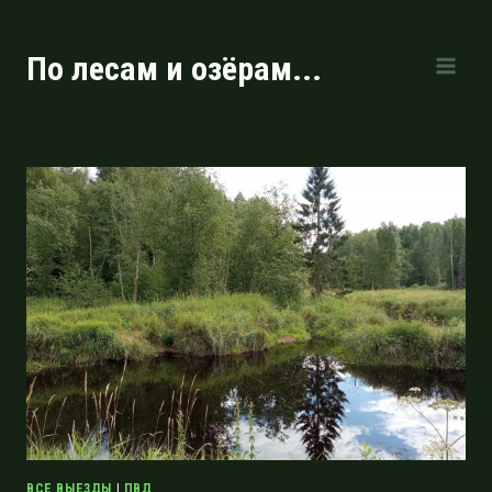
Перейти
к
По лесам и озёрам...
содержимому
ВСЕ ВЫЕЗДЫ
|
ПВД