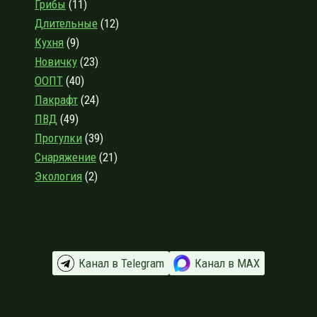
Грибы
(11)
О
СНЕГОСТУПАХ
Длительные
(12)
Кухня
(9)
Новичку
(23)
ООПТ
(40)
Пакрафт
(24)
ПВД
(49)
Прогулки
(39)
Снаряжение
(21)
Экология
(2)
Канал в Telegram
Канал в МАХ