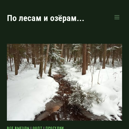
Перейти
к
По лесам и озёрам...
содержимому
ВСЕ ВЫЕЗДЫ
|
ООПТ
|
ПРОГУЛКИ