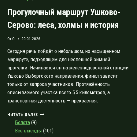
Прогулочный маршрут Ушково-
Серово: леса, холмы и история
От
O.
20.01.2026
Сегодня речь пойдёт о небольшом, но насыщенном
маршруте, подходящем для неспешной зимней
прогулки. Начинается он на железнодорожной станции
Ушково Выборгского направления, финал зависит
только от запроса участников. Протяжённость
описываемого участка всего 5,5 километров, а
транспортная доступность — прекрасная.
ПРОГУЛОЧНЫЙ
ЧИТАТЬ ДАЛЕЕ
МАРШРУТ
Болота
(9)
УШКОВО-
Все выезды
(101)
СЕРОВО: