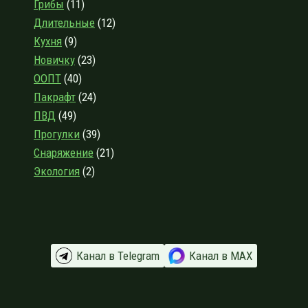
Грибы
(11)
ЛЕСА,
ХОЛМЫ
Длительные
(12)
И
Кухня
(9)
ИСТОРИЯ
Новичку
(23)
ООПТ
(40)
Пакрафт
(24)
ПВД
(49)
Прогулки
(39)
Снаряжение
(21)
Экология
(2)
Канал в Telegram
Канал в МАХ