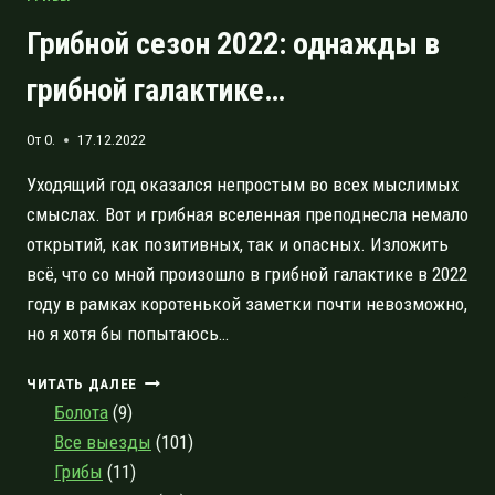
Грибной сезон 2022: однажды в
грибной галактике…
От
O.
17.12.2022
Уходящий год оказался непростым во всех мыслимых
смыслах. Вот и грибная вселенная преподнесла немало
открытий, как позитивных, так и опасных. Изложить
всё, что со мной произошло в грибной галактике в 2022
году в рамках коротенькой заметки почти невозможно,
но я хотя бы попытаюсь…
ГРИБНОЙ
ЧИТАТЬ ДАЛЕЕ
СЕЗОН
Болота
(9)
2022:
Все выезды
(101)
ОДНАЖДЫ
Грибы
(11)
В
ГРИБНОЙ