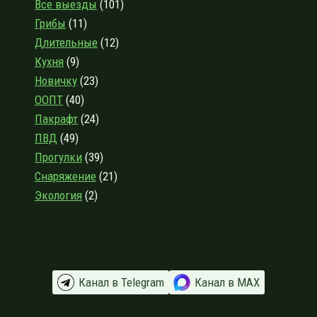
Все выезды
(101)
ПОХОДНЫХ
Грибы
(11)
ФОНАРЕЙ
Длительные
(12)
Кухня
(9)
Новичку
(23)
ООПТ
(40)
Пакрафт
(24)
ПВД
(49)
Прогулки
(39)
Снаряжение
(21)
Экология
(2)
Канал в Telegram
Канал в МАХ