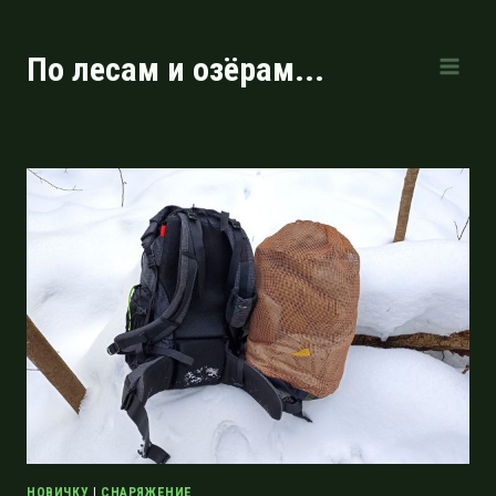
Перейти
к
По лесам и озёрам...
содержимому
НОВИЧКУ
|
СНАРЯЖЕНИЕ