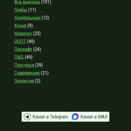
Все выезды
(101)
НЕСКОЛЬКО
Грибы
(11)
СЛОВ
О
Длительные
(12)
ХРАНЕНИИ
Кухня
(9)
СПАЛЬНИКОВ
Новичку
(23)
ООПТ
(40)
Пакрафт
(24)
ПВД
(49)
Прогулки
(39)
Снаряжение
(21)
Экология
(2)
Канал в Telegram
Канал в МАХ